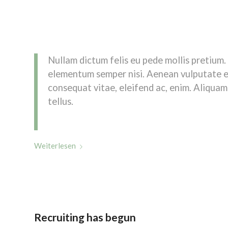
Lorem ipsum dolor sit amet, consectetuer adipiscing elit
natoque penatibus et magnis dis parturient montes, nascetu
eu, pretium quis, sem. Nulla consequat massa quis enim. Done
enim justo, rhoncus ut, imperdiet a, venenatis vitae, justo.
Nullam dictum felis eu pede mollis pretium.
elementum semper nisi. Aenean vulputate ele
consequat vitae, eleifend ac, enim. Aliquam 
tellus.
Weiterlesen
Recruiting has begun