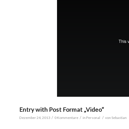
Entry with Post Format „Video“
/
/
/
Dezember 24, 2013
0 Kommentare
in
Personal
von
Sebastian