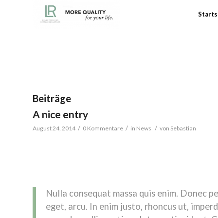
Starts
Beiträge
A nice entry
/
/
/
August 24, 2014
0 Kommentare
in
News
von
Sebastian
Lorem ipsum dolor sit amet, consectetuer adipiscing elit
natoque penatibus et magnis dis parturient montes, nascetu
eu, pretium quis, sem.
Nulla consequat massa quis enim. Donec pede
eget, arcu. In enim justo, rhoncus ut, imperd