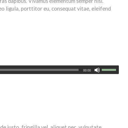
Cras dapibus. Vivamus elementum semper nisi.
o ligula, porttitor eu, consequat vitae, eleifend
00:00
. Aenean commodo ligula eget dolor. Aenean massa. Cum sociis
r ridiculus mus. Donec quam felis, ultricies nec, pellentesque
 justo, fringilla vel, aliquet nec, vulputate