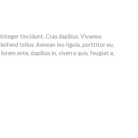
. Aenean commodo ligula eget dolor. Aenean massa. Cum sociis
r ridiculus mus. Donec quam felis, ultricies nec, pellentesque
c pede justo, fringilla vel, aliquet nec, vulputate eget, arcu. In
 Integer tincidunt. Cras dapibus. Vivamus
ifend tellus. Aenean leo ligula, porttitor eu,
lorem ante, dapibus in, viverra quis, feugiat a,