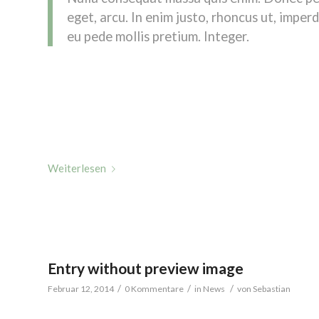
eget, arcu. In enim justo, rhoncus ut, imperd
eu pede mollis pretium. Integer.
Donec posuere vulputate arcu.
Phasellus accumsan cursus velit.
Vestibulum ante ipsum primis in faucibus orci luctus et 
Sed aliquam, nisi quis porttitor congue
Weiterlesen
Entry without preview image
/
/
/
Februar 12, 2014
0 Kommentare
in
News
von
Sebastian