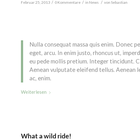
/
/
/
Februar 25, 2013
0 Kommentare
in
News
von
Sebastian
Lorem ipsum dolor sit amet, consectetuer adipiscing elit
natoque penatibus et magnis dis parturient montes, nascetu
eu, pretium quis, sem.
Nulla consequat massa quis enim. Donec pede
eget, arcu. In enim justo, rhoncus ut, imperd
eu pede mollis pretium. Integer tincidunt. 
Aenean vulputate eleifend tellus. Aenean le
ac, enim.
Weiterlesen
What a wild ride!