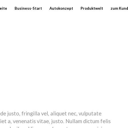
eite
Business-Start
Autokonzept
Produktwelt
zum Kun
. Aenean commodo ligula eget dolor. Aenean massa. Cum sociis
r ridiculus mus. Donec quam felis, ultricies nec, pellentesque
 justo, fringilla vel, aliquet nec, vulputate
iet a, venenatis vitae, justo. Nullam dictum felis