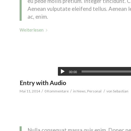
eu pede mollis pretium. Integer tincidunt. 
Aenean vulputate eleifend tellus. Aenean le
ac, enim.
Weiterlesen
00:00
Entry with Audio
/
/
/
Mai 11, 2014
0 Kommentare
in
News
,
Personal
von
Sebastian
Lorem ipsum dolor sit amet, consectetuer adipiscing elit
natoque penatibus et magnis dis parturient montes, nascetu
eu, pretium quis, sem.
Nulla consequat massa quis enim. Donec pede