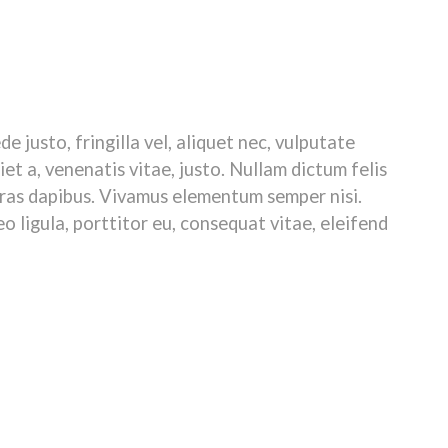
. Aenean commodo ligula eget dolor. Aenean massa. Cum sociis
r ridiculus mus. Donec quam felis, ultricies nec, pellentesque
 justo, fringilla vel, aliquet nec, vulputate
iet a, venenatis vitae, justo. Nullam dictum felis
Cras dapibus. Vivamus elementum semper nisi.
o ligula, porttitor eu, consequat vitae, eleifend