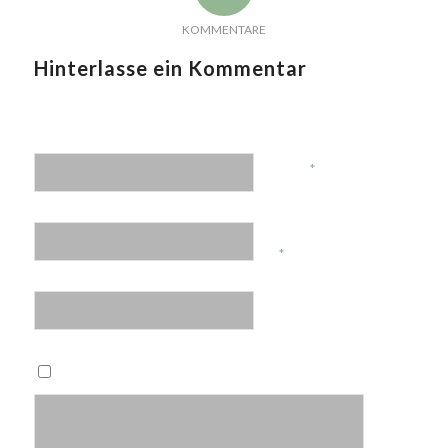
KOMMENTARE
Hinterlasse ein Kommentar
An der Diskussion beteiligen?
Hinterlasse uns deinen Kommentar!
*
Name
E-Mail-Adresse
*
Website
Name, E-Mail-Adresse und Website in diesem Browser für
meinen nächsten Kommentar speichern.