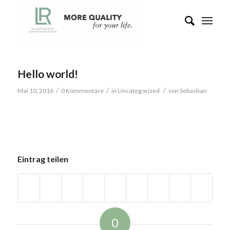
Hello world!
/
/
/
Mai 10, 2016
0 Kommentare
in
Uncategorized
von
Sebastian
Welcome to WordPress. This is your first post. Edit or
delete it, then start writing!
Eintrag teilen
0